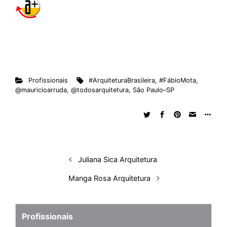
Profissionais
#ArquiteturaBrasileira
,
#FábioMota
,
@mauricioarruda
,
@todosarquitetura
,
São Paulo–SP
Juliana Sica Arquitetura
Manga Rosa Arquitetura
Profissionais