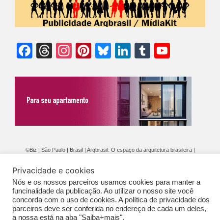
Facebook
Threads
Instagram
Pinterest
Bluesky
LinkedIn
Tumblr
YouTu
Chann
©Biz | São Paulo | Brasil | Arqbrasil: O espaço da arquitetura brasileira |
Expediente
|
Contato
|
Newsletter
/
PolíticaDePrivacidade
/
CONDIÇÕES
Privacidade e cookies
GERAIS DE PUBLICAÇÃO (CGP
)
Nós e os nossos parceiros usamos cookies para manter a
funcinalidade da publicação. Ao utilizar o nosso site você
concorda com o uso de cookies. A política de privacidade dos
parceiros deve ser conferida no endereço de cada um deles,
a nossa está na aba "Saiba+mais".