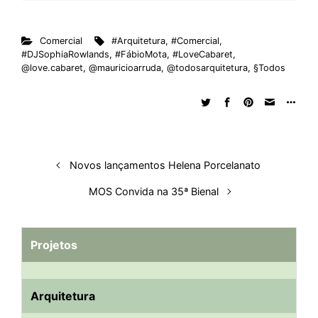
Comercial
#Arquitetura
,
#Comercial
,
#DJSophiaRowlands
,
#FábioMota
,
#LoveCabaret
,
@love.cabaret
,
@mauricioarruda
,
@todosarquitetura
,
§Todos
Novos lançamentos Helena Porcelanato
MOS Convida na 35ª Bienal
Projetos
Arquitetura