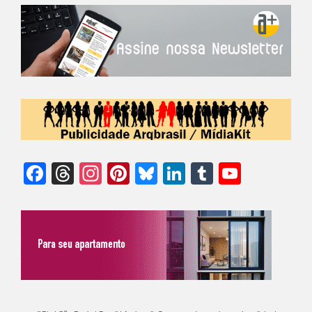
Facebook
Threads
Instagram
Pinterest
Bluesky
LinkedIn
Tumblr
YouTu
Chann