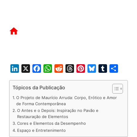
L
X
F
W
R
T
P
B
T
S
i
a
h
e
h
i
l
u
h
n
c
a
d
r
n
u
m
a
Tópicos da Publicação
k
e
t
d
e
t
e
b
r
O Projeto de Maurício Arruda: Corpo, Erótico e Amor
e
b
s
i
a
e
s
l
e
de Forma Contemporânea
O Antes e o Depois: Inspiração no Pavão e
d
o
A
t
d
r
k
r
Restauração de Elementos
I
o
p
s
e
y
Cores e Elementos da Desempenho
n
k
p
s
Espaço e Entretenimento
t