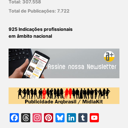
Total:
307.558
Total de Publicações:
7.722
925 Indicações profissionais
em âmbito nacional
Facebook
Threads
Instagram
Pinterest
Bluesky
LinkedIn
Tumblr
YouTu
Chann