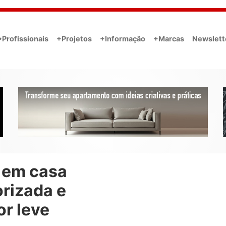
•Profissionais
+Projetos
+Informação
+Marcas
Newslett
l em casa
orizada e
or leve