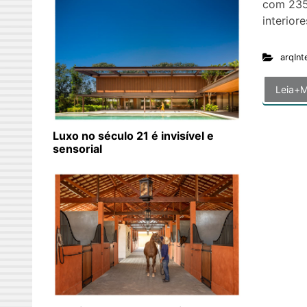
com 235
interior
arqInt
Leia+M
Luxo no século 21 é invisível e
sensorial