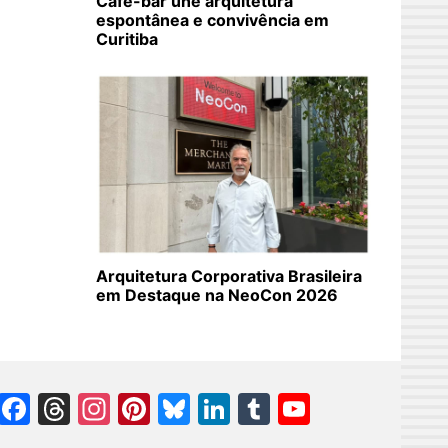
Café-bar une arquitetura
espontânea e convivência em
Curitiba
Arquitetura Corporativa Brasileira
em Destaque na NeoCon 2026
Facebook
Threads
Instagram
Pinterest
Bluesky
LinkedIn
Tumblr
YouTube
Channel