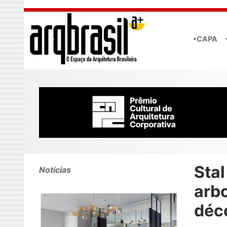
Skip to main content
•CAPA
Sta
Notícias
arb
déc