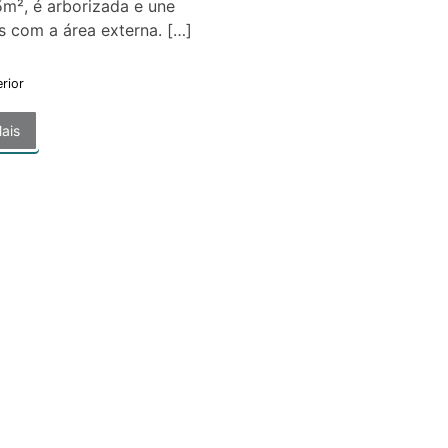
m², é arborizada e une
es com a área externa. […]
erior
ais