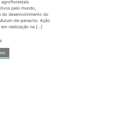
 agroflorestais
tivos pelo mundo,
pa do desenvolvimento do
 Mutum-de-penacho. Ação
 em realização na […]
q
ais