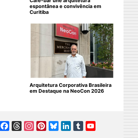
Café-bar une arquitetura
espontânea e convivência em
Curitiba
Arquitetura Corporativa Brasileira
em Destaque na NeoCon 2026
Facebook
Threads
Instagram
Pinterest
Bluesky
LinkedIn
Tumblr
YouTube
Channel