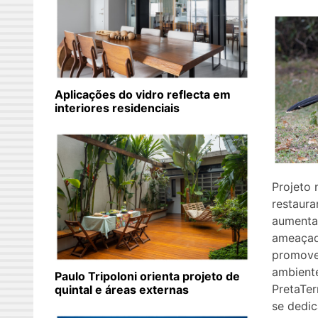
Aplicações do vidro reflecta em
interiores residenciais
Projeto 
restaura
aumenta
ameaçad
promove
ambiente
Paulo Tripoloni orienta projeto de
PretaTerr
quintal e áreas externas
se dedic