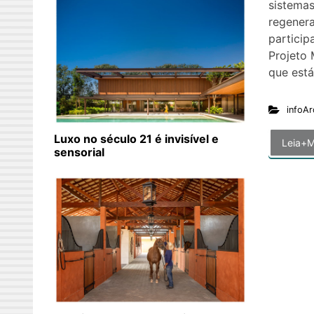
sistemas
regenera
partici
Projeto
que está
infoAr
Luxo no século 21 é invisível e
Leia+M
sensorial