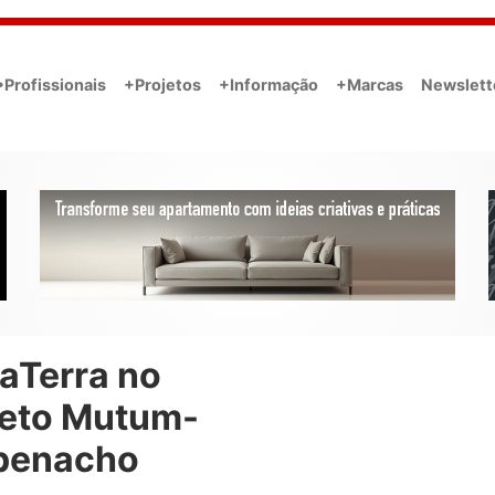
•Profissionais
+Projetos
+Informação
+Marcas
Newslett
aTerra no
jeto Mutum-
penacho