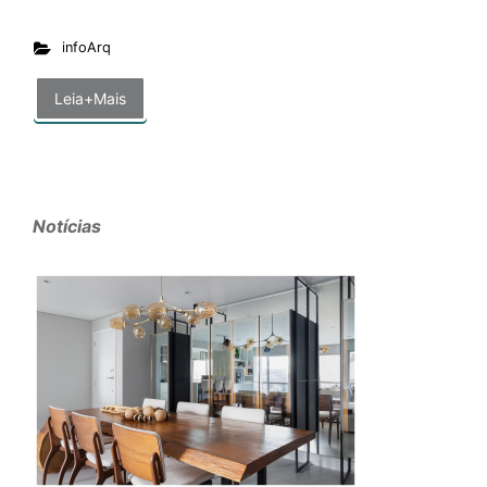
infoArq
Leia+Mais
Notícias