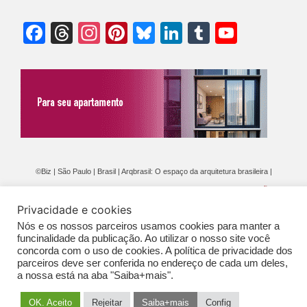
Facebook
Threads
Instagram
Pinterest
Bluesky
LinkedIn
Tumblr
YouTu
Chann
©Biz | São Paulo | Brasil | Arqbrasil: O espaço da arquitetura brasileira |
Expediente
|
Contato
|
Newsletter
/
PolíticaDePrivacidade
/
CONDIÇÕES
Privacidade e cookies
GERAIS DE PUBLICAÇÃO (CGP
)
Nós e os nossos parceiros usamos cookies para manter a
funcinalidade da publicação. Ao utilizar o nosso site você
concorda com o uso de cookies. A política de privacidade dos
parceiros deve ser conferida no endereço de cada um deles,
a nossa está na aba "Saiba+mais".
OK. Aceito
Rejeitar
Saiba+mais
Config