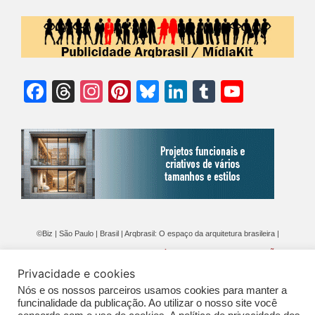
Facebook
Threads
Instagram
Pinterest
Bluesky
LinkedIn
Tumblr
YouTu
Chann
©Biz | São Paulo | Brasil | Arqbrasil: O espaço da arquitetura brasileira |
Expediente
|
Contato
|
Newsletter
/
PolíticaDePrivacidade
/
CONDIÇÕES
Privacidade e cookies
GERAIS DE PUBLICAÇÃO (CGP
)
Nós e os nossos parceiros usamos cookies para manter a
funcinalidade da publicação. Ao utilizar o nosso site você