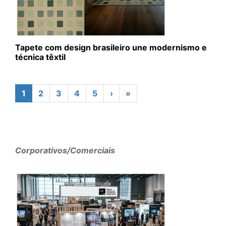
Tapete com design brasileiro une modernismo e
técnica têxtil
1
2
3
4
5
›
»
Corporativos/Comerciais