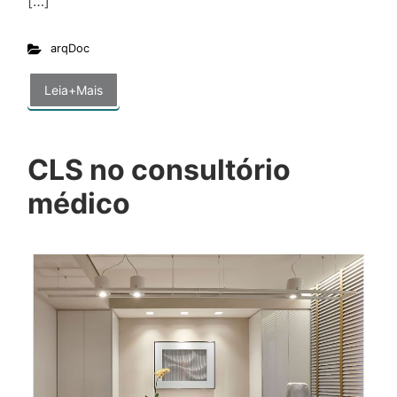
[…]
arqDoc
Leia+Mais
CLS no consultório
médico