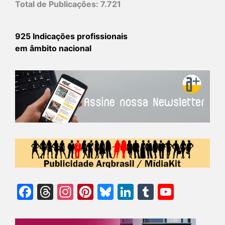
Total de Publicações:
7.721
925 Indicações profissionais
em âmbito nacional
Facebook
Threads
Instagram
Pinterest
Bluesky
LinkedIn
Tumblr
YouTu
Chann