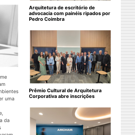
Arquitetura de escritório de
advocacia com painéis ripados por
Pedro Coimbra
ome
lam
Prêmio Cultural de Arquitetura
mbientes
Corporativa abre inscrições
er uma
e,
a da
s
uxeram