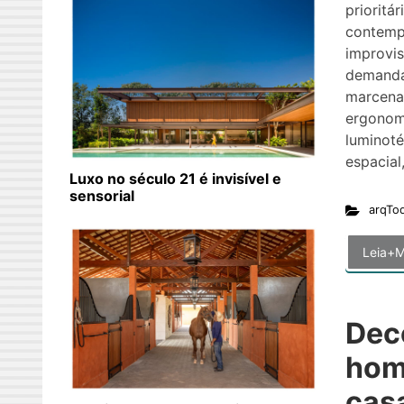
prioritá
contemp
improvis
demanda
marcena
ergonomi
luminoté
espacial
Luxo no século 21 é invisível e
sensorial
arqTo
Leia+M
Dec
hom
cas