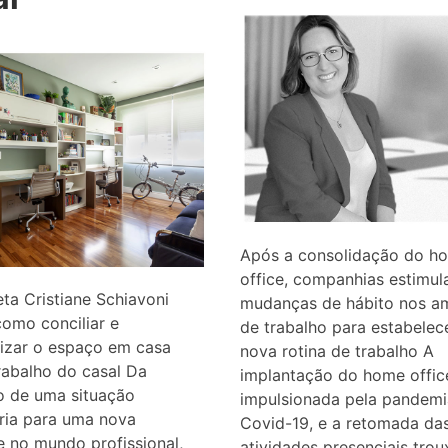
Após a consolidação do h
office, companhias estimu
eta Cristiane Schiavoni
mudanças de hábito nos a
omo conciliar e
de trabalho para estabelec
lizar o espaço em casa
nova rotina de trabalho A
rabalho do casal Da
implantação do home offic
o de uma situação
impulsionada pela pandemi
ria para uma nova
Covid-19, e a retomada da
e no mundo profissional,
atividades presenciais tro