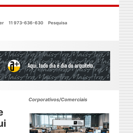
er
11 973-636-630
Pesquisa
Corporativos/Comerciais
e
ui