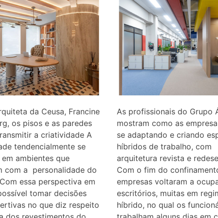
rquiteta da Ceusa, Francine
As profissionais do Grupo 
g, os pisos e as paredes
mostram como as empresa
ansmitir a criatividade A
se adaptando e criando es
dade tendencialmente se
híbridos de trabalho, com
 em ambientes que
arquitetura revista e rede
m com a personalidade do
Com o fim do confinamento
. Com essa perspectiva em
empresas voltaram a ocupa
 possível tomar decisões
escritórios, muitas em reg
ertivas no que diz respeito
híbrido, no qual os funcion
a dos revestimentos do
trabalham alguns dias em c