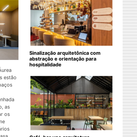
Sinalização arquitetônica com
abstração e orientação para
hospitalidade
Áurea
s estão
paços
senhada
, as
r os
ime
ários
asa,