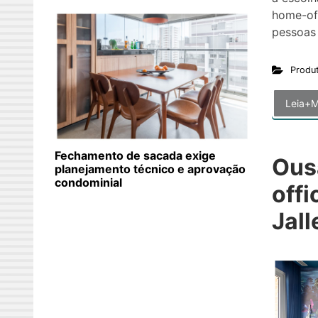
home-of
pessoas
Produ
Leia+M
Fechamento de sacada exige
Ous
planejamento técnico e aprovação
condominial
offi
Jall