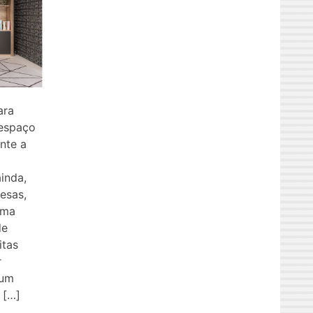
ara
 espaço
nte a
inda,
esas,
uma
de
itas
r
 um
 […]