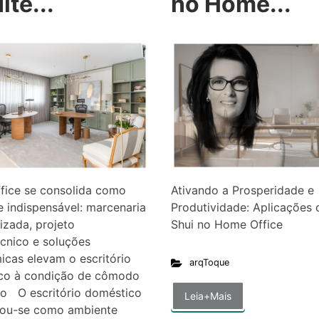
ite...
no Home...
fice se consolida como
Ativando a Prosperidade e
 indispensável: marcenaria
Produtividade: Aplicações 
izada, projeto
Shui no Home Office
cnico e soluções
cas elevam o escritório
arqToque
co à condição de cômodo
rio O escritório doméstico
Leia+Mais
dou-se como ambiente