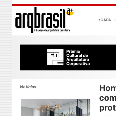
Skip to main content
•CAPA
Hom
Notícias
co
pro