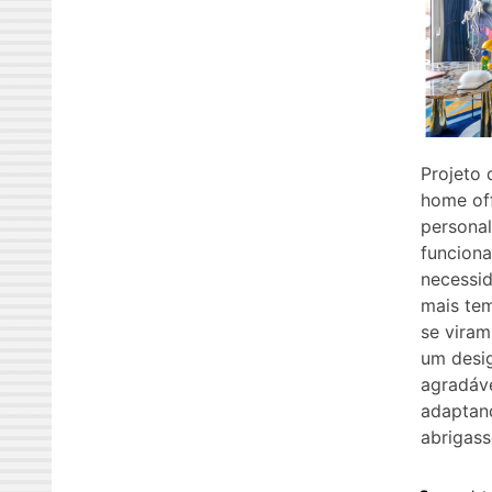
Projeto 
home off
personal
funcion
necessi
mais tem
se viram
um desig
agradáve
adaptan
abrigass