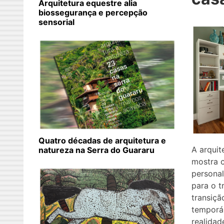
Arquitetura equestre alia
biossegurança e percepção
sensorial
Quatro décadas de arquitetura e
A arquit
natureza na Serra do Guararu
mostra c
persona
para o t
transiçã
temporá
realidad