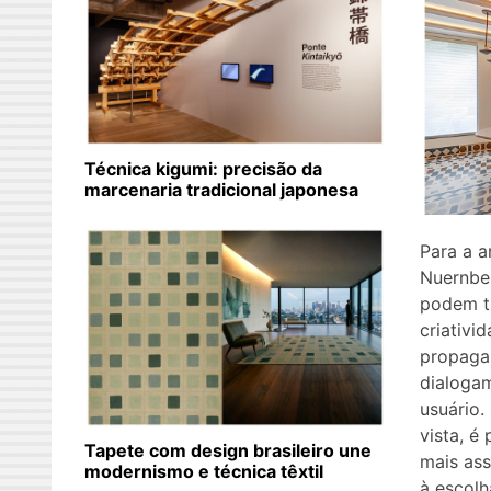
Técnica kigumi: precisão da
marcenaria tradicional japonesa
Para a a
Nuernber
podem tr
criativi
propaga
dialoga
usuário
vista, é
Tapete com design brasileiro une
mais ass
modernismo e técnica têxtil
à escolh