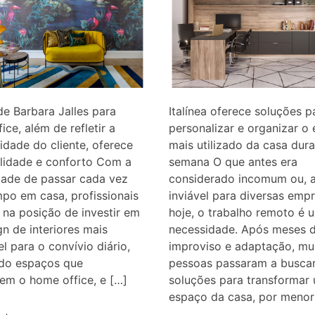
de Barbara Jalles para
Italínea oferece soluções p
ice, além de refletir a
personalizar e organizar o
idade do cliente, oferece
mais utilizado da casa dura
alidade e conforto Com a
semana O que antes era
dade de passar cada vez
considerado incomum ou, a
po em casa, profissionais
inviável para diversas empr
 na posição de investir em
hoje, o trabalho remoto é 
n de interiores mais
necessidade. Após meses 
l para o convívio diário,
improviso e adaptação, mu
do espaços que
pessoas passaram a busca
em o home office, e […]
soluções para transformar
espaço da casa, por menor