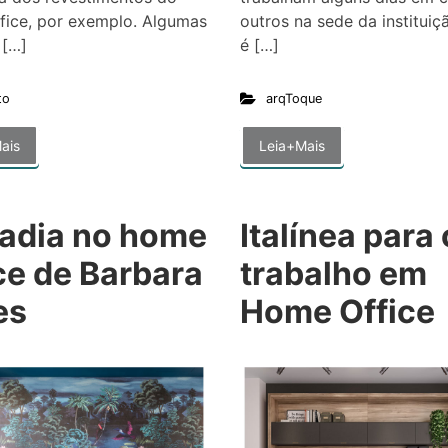
fice, por exemplo. Algumas
outros na sede da instituiç
 […]
é […]
to
arqToque
ais
Leia+Mais
adia no home
Italínea para 
ce de Barbara
trabalho em
es
Home Office