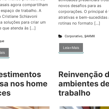
casais agora compartilham
novos desafios para as
o espaço de trabalho. A
corporações. O principal é 
a Cristiane Schiavoni
atrativas e bem-sucedidas 
a soluções para criar um
rotinas no formato […]
e que atenda às […]
Corporativo
,
§AKMX
que
Leia+Mais
ais
estimentos
Reinvenção 
sa nos home
ambientes d
ces
trabalho