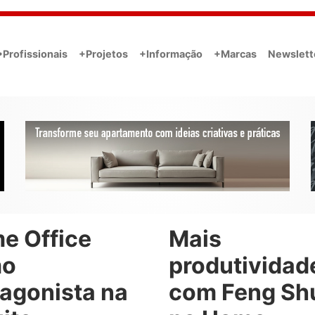
•Profissionais
+Projetos
+Informação
+Marcas
Newslett
e Office
Mais
mo
produtividad
tagonista na
com Feng Sh