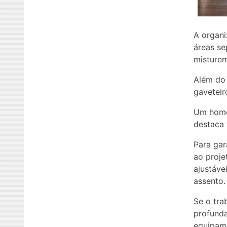
A organi
áreas se
misturem
Além do 
gaveteir
Um home 
destaca 
Para gar
ao proje
ajustáve
assento.
Se o tra
profunda
equipame