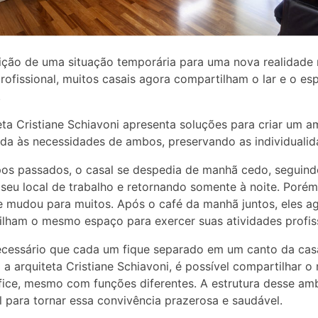
ição de uma situação temporária para uma nova realidade
ofissional, muitos casais agora compartilham o lar e o es
.
eta Cristiane Schiavoni apresenta soluções para criar um a
da às necessidades de ambos, preservando as individualid
os passados, o casal se despedia de manhã cedo, seguin
seu local de trabalho e retornando somente à noite. Porém
e mudou para muitos. Após o café da manhã juntos, eles a
lham o mesmo espaço para exercer suas atividades profiss
cessário que cada um fique separado em um canto da cas
a arquiteta Cristiane Schiavoni, é possível compartilhar 
ice, mesmo com funções diferentes. A estrutura desse amb
l para tornar essa convivência prazerosa e saudável.