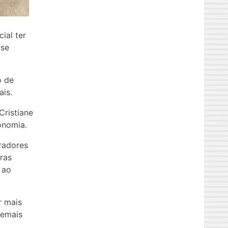
ial ter
 se
o de
is.
Cristiane
gonomia.
oradores
ras
 ao
r mais
demais