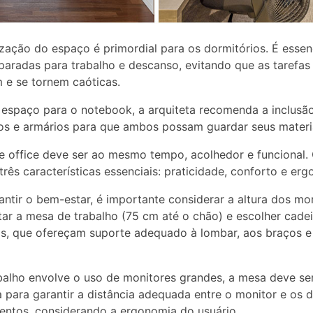
zação do espaço é primordial para os dormitórios. É essenc
paradas para trabalho e descanso, evitando que as tarefas
 e se tornem caóticas.
espaço para o notebook, a arquiteta recomenda a inclusã
os e armários para que ambos possam guardar seus materia
office deve ser ao mesmo tempo, acolhedor e funcional. 
três características essenciais: praticidade, conforto e er
antir o bem-estar, é importante considerar a altura dos m
tar a mesa de trabalho (75 cm até o chão) e escolher cadei
is, que ofereçam suporte adequado à lombar, aos braços e
balho envolve o uso de monitores grandes, a mesa deve se
 para garantir a distância adequada entre o monitor e os 
ntos, considerando a ergonomia do usuário.