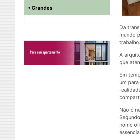
• Grandes
Da trans
mundo pr
trabalho
A arquit
que aten
Em temp
um para 
realidad
comparti
Não é ne
Segundo 
home off
essencia