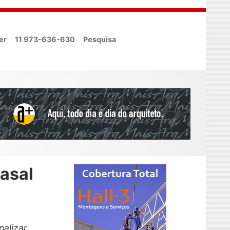
er
11 973-636-630
Pesquisa
asal
nalizar