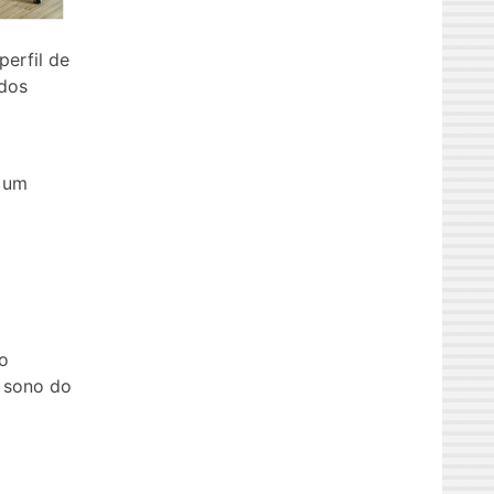
perfil de
 dos
m um
no
o sono do