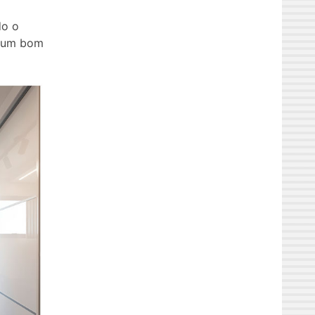
do o
o um bom