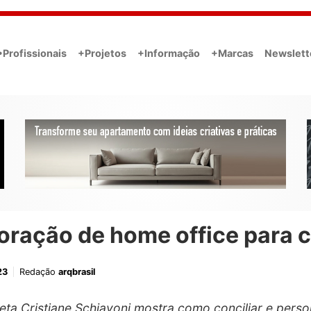
•Profissionais
+Projetos
+Informação
+Marcas
Newslett
oração de home office para c
23
Redação
arqbrasil
teta Cristiane Schiavoni mostra como conciliar e perso