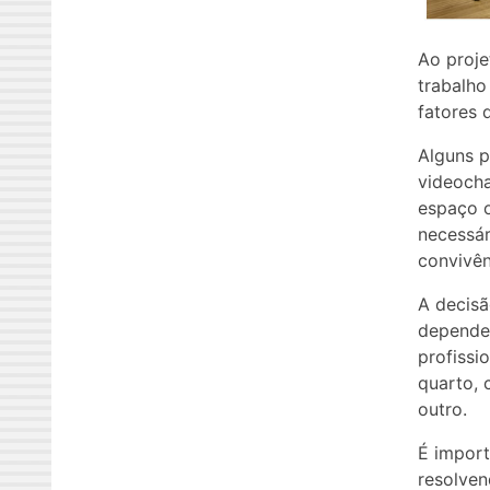
Ao proje
trabalho
fatores 
Alguns p
videocha
espaço o
necessár
convivên
A decisã
depender
profissi
quarto, 
outro.
É import
resolven