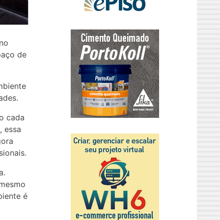
 no
paço de
mbiente
ades.
do cada
, essa
gora
ionais.
a.
o mesmo
iente é