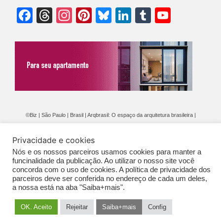
Facebook
Threads
Instagram
Pinterest
Bluesky
LinkedIn
Tumblr
YouTu
Chann
©Biz | São Paulo | Brasil | Arqbrasil: O espaço da arquitetura brasileira |
Expediente
|
Contato
|
Newsletter
/
PolíticaDePrivacidade
/
CONDIÇÕES
Privacidade e cookies
GERAIS DE PUBLICAÇÃO (CGP
)
Nós e os nossos parceiros usamos cookies para manter a
funcinalidade da publicação. Ao utilizar o nosso site você
concorda com o uso de cookies. A política de privacidade dos
parceiros deve ser conferida no endereço de cada um deles,
a nossa está na aba "Saiba+mais".
OK. Aceito
Rejeitar
Saiba+mais
Config