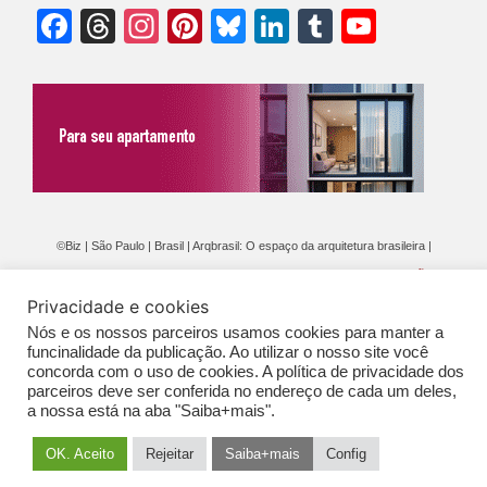
Facebook
Threads
Instagram
Pinterest
Bluesky
LinkedIn
Tumblr
YouTu
Chann
©Biz | São Paulo | Brasil | Arqbrasil: O espaço da arquitetura brasileira |
Expediente
|
Contato
|
Newsletter
/
PolíticaDePrivacidade
/
CONDIÇÕES
Privacidade e cookies
GERAIS DE PUBLICAÇÃO (CGP
)
Nós e os nossos parceiros usamos cookies para manter a
funcinalidade da publicação. Ao utilizar o nosso site você
concorda com o uso de cookies. A política de privacidade dos
parceiros deve ser conferida no endereço de cada um deles,
a nossa está na aba "Saiba+mais".
OK. Aceito
Rejeitar
Saiba+mais
Config