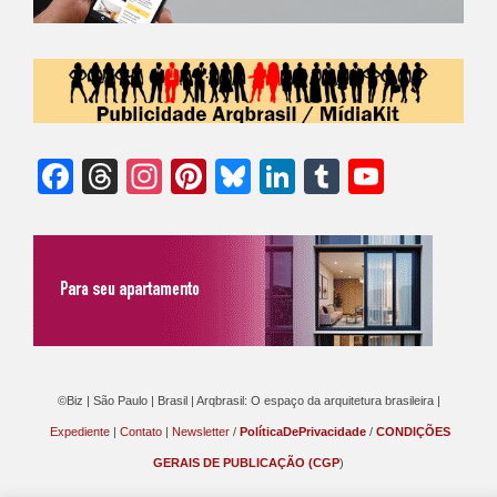
Facebook
Threads
Instagram
Pinterest
Bluesky
LinkedIn
Tumblr
YouTu
Chann
©Biz | São Paulo | Brasil | Arqbrasil: O espaço da arquitetura brasileira |
Expediente
|
Contato
|
Newsletter
/
PolíticaDePrivacidade
/
CONDIÇÕES
GERAIS DE PUBLICAÇÃO (CGP
)