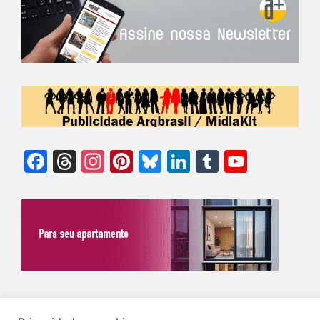
Facebook
Threads
Instagram
Pinterest
Bluesky
LinkedIn
Tumblr
YouTu
Chann
©Biz | São Paulo | Brasil | Arqbrasil: O espaço da arquitetura brasileira |