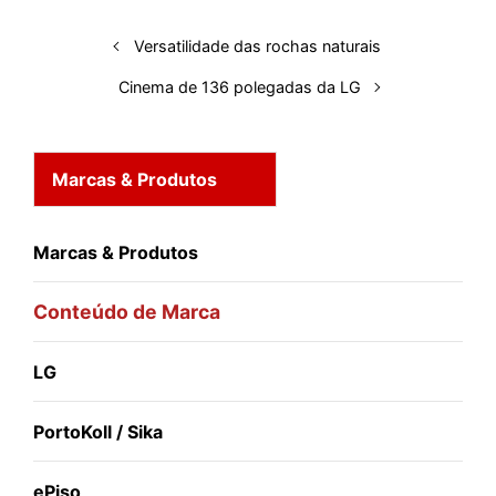
n
k
p
s
t
Versatilidade das rochas naturais
Cinema de 136 polegadas da LG
Marcas & Produtos
Marcas & Produtos
Conteúdo de Marca
LG
PortoKoll / Sika
ePiso