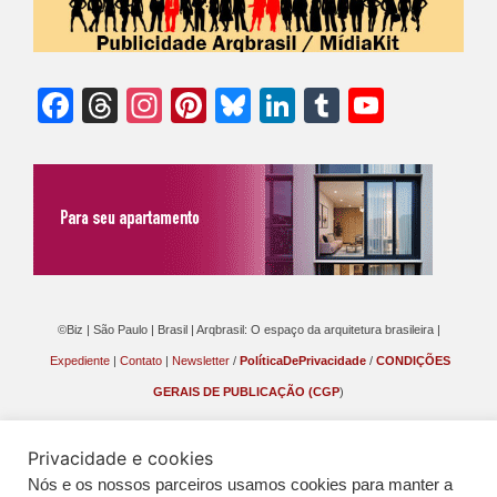
Facebook
Threads
Instagram
Pinterest
Bluesky
LinkedIn
Tumblr
YouTu
Chann
©Biz | São Paulo | Brasil | Arqbrasil: O espaço da arquitetura brasileira |
Expediente
|
Contato
|
Newsletter
/
PolíticaDePrivacidade
/
CONDIÇÕES
GERAIS DE PUBLICAÇÃO (CGP
)
Privacidade e cookies
Nós e os nossos parceiros usamos cookies para manter a