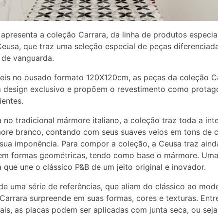
apresenta a coleção Carrara, da linha de produtos especia
eusa, que traz uma seleção especial de peças diferenciad
 de vanguarda.
eis no ousado formato 120X120cm, as peças da coleção C
 design exclusivo e propõem o revestimento como protag
entes.
a no tradicional mármore italiano, a coleção traz toda a in
ore branco, contando com seus suaves veios em tons de c
 sua imponência. Para compor a coleção, a Ceusa traz ain
o em formas geométricas, tendo como base o mármore. Um
 que une o clássico P&B de um jeito original e inovador.
 de uma série de referências, que aliam do clássico ao mod
Carrara surpreende em suas formas, cores e texturas. Entr
iais, as placas podem ser aplicadas com junta seca, ou seja