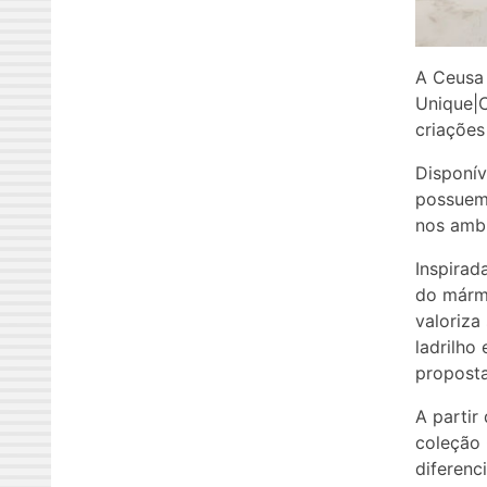
A Ceusa 
Unique|C
criações
Disponív
possuem
nos ambi
Inspirad
do márm
valoriza
ladrilh
proposta
A partir
coleção 
diferenc