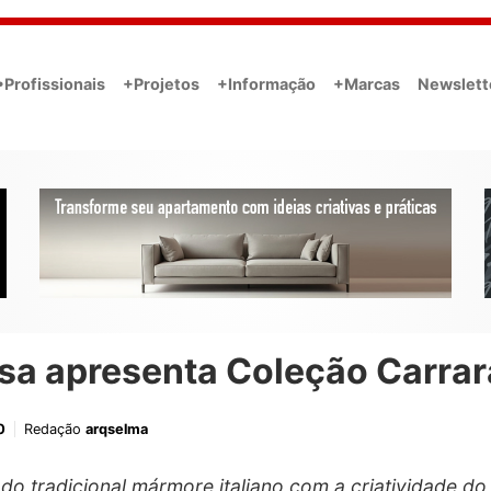
•Profissionais
+Projetos
+Informação
+Marcas
Newslett
sa apresenta Coleção Carrar
0
Redação
arqselma
do tradicional mármore italiano com a criatividade do 