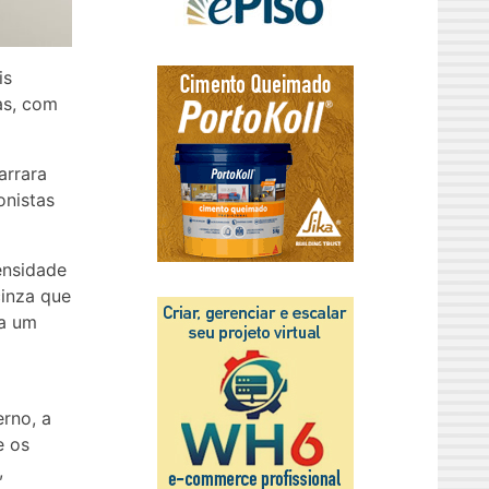
is
as, com
arrara
onistas
tensidade
inza que
da um
a
erno, a
e os
,