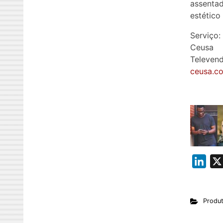
assenta
estético
Serviço:
Ceusa
Televen
ceusa.c
L
i
n
Produ
k
e