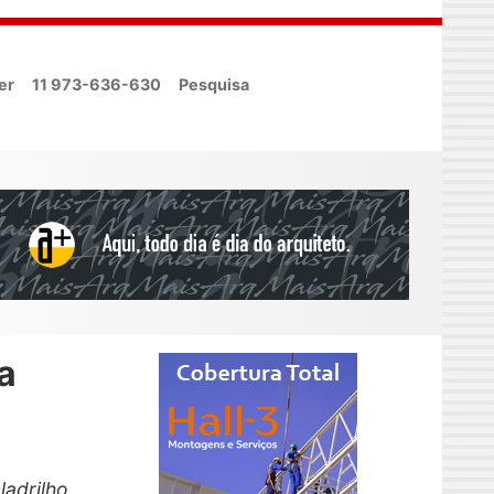
er
11 973-636-630
Pesquisa
a
ladrilho