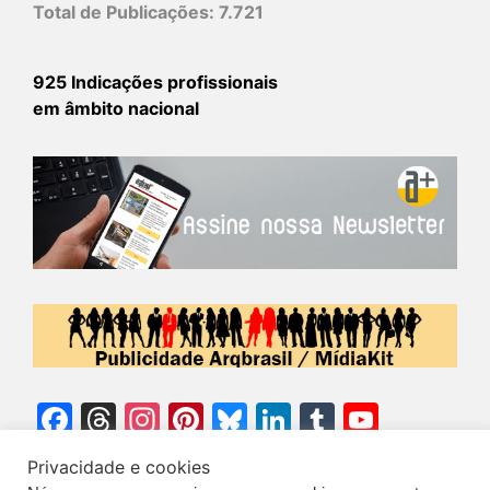
Total de Publicações:
7.721
925 Indicações profissionais
em âmbito nacional
Facebook
Threads
Instagram
Pinterest
Bluesky
LinkedIn
Tumblr
YouTu
Chann
Privacidade e cookies