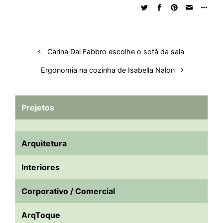
d
o
A
t
d
r
k
r
I
o
p
s
e
y
n
k
p
s
t
Carina Dal Fabbro escolhe o sofá da sala
Ergonomia na cozinha de Isabella Nalon
Projetos
Arquitetura
Interiores
Corporativo / Comercial
ArqToque