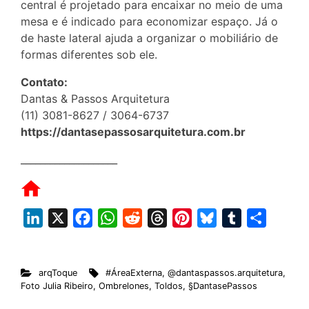
central é projetado para encaixar no meio de uma
mesa e é indicado para economizar espaço. Já o
de haste lateral ajuda a organizar o mobiliário de
formas diferentes sob ele.
Contato:
Dantas & Passos Arquitetura
(11) 3081-8627 / 3064-6737
https://dantasepassosarquitetura.com.br
____________________
L
X
F
W
R
T
P
B
T
S
i
a
h
e
h
i
l
u
h
n
c
a
d
r
n
u
m
a
arqToque
#ÁreaExterna
,
@dantaspassos.arquitetura
,
k
e
t
d
e
t
e
b
r
Foto Julia Ribeiro
,
Ombrelones
,
Toldos
,
§DantasePassos
e
b
s
i
a
e
s
l
e