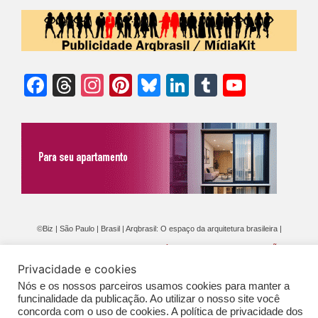
Facebook
Threads
Instagram
Pinterest
Bluesky
LinkedIn
Tumblr
YouTu
Chann
©Biz | São Paulo | Brasil | Arqbrasil: O espaço da arquitetura brasileira |
Expediente
|
Contato
|
Newsletter
/
PolíticaDePrivacidade
/
CONDIÇÕES
Privacidade e cookies
GERAIS DE PUBLICAÇÃO (CGP
)
Nós e os nossos parceiros usamos cookies para manter a
funcinalidade da publicação. Ao utilizar o nosso site você
concorda com o uso de cookies. A política de privacidade dos