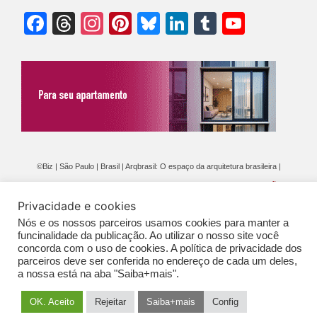
Facebook
Threads
Instagram
Pinterest
Bluesky
LinkedIn
Tumblr
YouTu
Chann
©Biz | São Paulo | Brasil | Arqbrasil: O espaço da arquitetura brasileira |
Expediente
|
Contato
|
Newsletter
/
PolíticaDePrivacidade
/
CONDIÇÕES
Privacidade e cookies
GERAIS DE PUBLICAÇÃO (CGP
)
Nós e os nossos parceiros usamos cookies para manter a
funcinalidade da publicação. Ao utilizar o nosso site você
concorda com o uso de cookies. A política de privacidade dos
parceiros deve ser conferida no endereço de cada um deles,
a nossa está na aba "Saiba+mais".
OK. Aceito
Rejeitar
Saiba+mais
Config