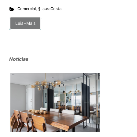
Comercial
,
§LauraCosta
Leia+Mais
Notícias