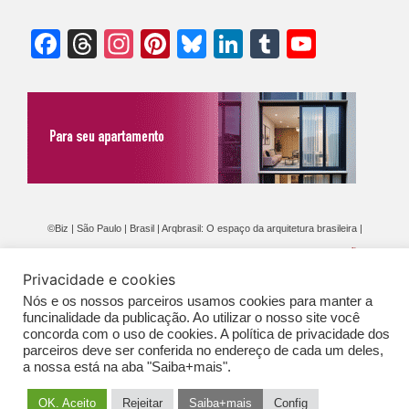
Facebook
Threads
Instagram
Pinterest
Bluesky
LinkedIn
Tumblr
YouTu
Chann
©Biz | São Paulo | Brasil | Arqbrasil: O espaço da arquitetura brasileira |
Expediente
|
Contato
|
Newsletter
/
PolíticaDePrivacidade
/
CONDIÇÕES
Privacidade e cookies
GERAIS DE PUBLICAÇÃO (CGP
)
Nós e os nossos parceiros usamos cookies para manter a
funcinalidade da publicação. Ao utilizar o nosso site você
concorda com o uso de cookies. A política de privacidade dos
parceiros deve ser conferida no endereço de cada um deles,
a nossa está na aba "Saiba+mais".
OK. Aceito
Rejeitar
Saiba+mais
Config