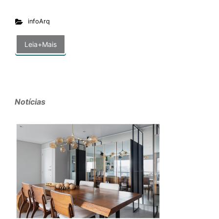
infoArq
Leia+Mais
Notícias