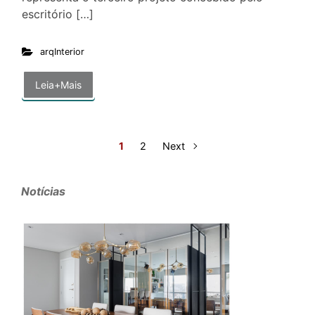
escritório […]
arqInterior
Leia+Mais
1
2
Next
Notícias