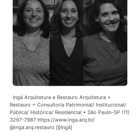
Ingá Arquitetura e Restauro Arquitetura +
Restauro + Consultoria Patrimonial/ Institucional/
Pública/ Histórica/ Residencial • São Paulo–SP (11)
3297-7987 https://www.inga.arq.br/
@inga.arq.restauro [§Ingá]