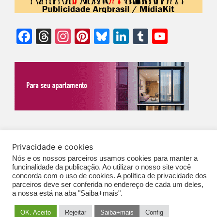
Facebook
Threads
Instagram
Pinterest
Bluesky
LinkedIn
Tumblr
YouTu
Chann
©Biz | São Paulo | Brasil | Arqbrasil: O espaço da arquitetura brasileira |
Privacidade e cookies
Expediente
|
Contato
|
Newsletter
/
PolíticaDePrivacidade
/
CONDIÇÕES
Nós e os nossos parceiros usamos cookies para manter a
GERAIS DE PUBLICAÇÃO (CGP
)
funcinalidade da publicação. Ao utilizar o nosso site você
concorda com o uso de cookies. A política de privacidade dos
parceiros deve ser conferida no endereço de cada um deles,
a nossa está na aba "Saiba+mais".
OK. Aceito
Rejeitar
Saiba+mais
Config