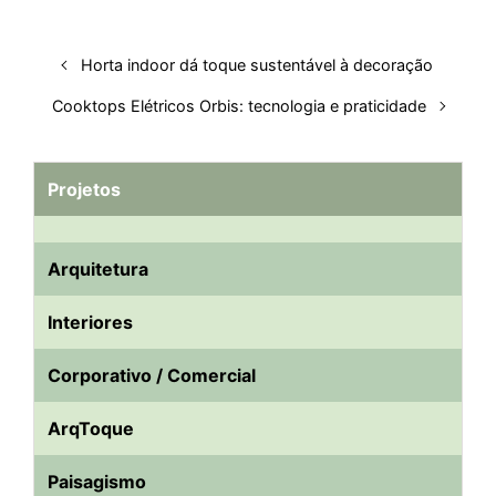
n
k
p
s
t
Horta indoor dá toque sustentável à decoração
Cooktops Elétricos Orbis: tecnologia e praticidade
Projetos
Arquitetura
Interiores
Corporativo / Comercial
ArqToque
Paisagismo