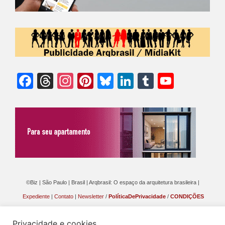
Facebook
Threads
Instagram
Pinterest
Bluesky
LinkedIn
Tumblr
YouTu
Chann
©Biz | São Paulo | Brasil | Arqbrasil: O espaço da arquitetura brasileira |
Expediente
|
Contato
|
Newsletter
/
PolíticaDePrivacidade
/
CONDIÇÕES
GERAIS DE PUBLICAÇÃO (CGP
)
Privacidade e cookies