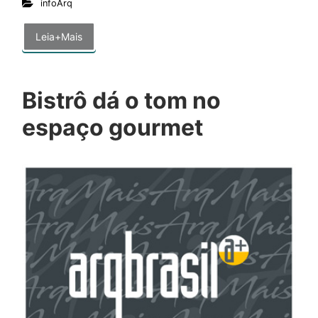
infoArq
Leia+Mais
Bistrô dá o tom no
espaço gourmet