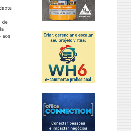
adapta
o
a de
ia
o aos