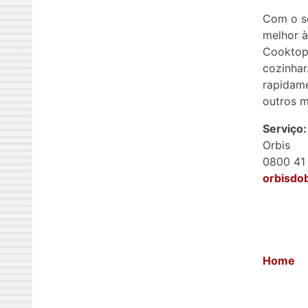
Com o se
melhor à
Cooktop 
cozinhar
rapidame
outros m
Serviço:
Orbis
0800 41
orbisdob
Home