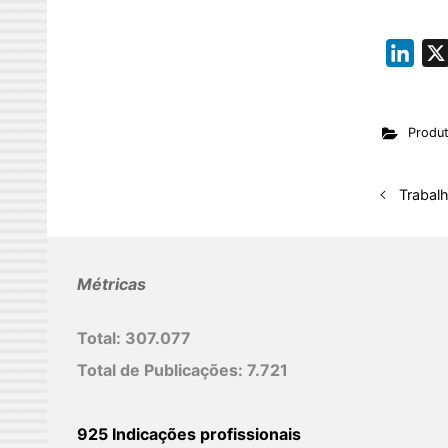
L
i
n
Produ
k
e
d
Trabal
I
n
Métricas
Total:
307.077
Total de Publicações:
7.721
925 Indicações profissionais