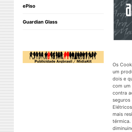
ePiso
Guardian Glass
Os Cookt
um produ
dois e 
com um c
contra a
seguros 
Elétrico
mais res
térmica.
diminuin