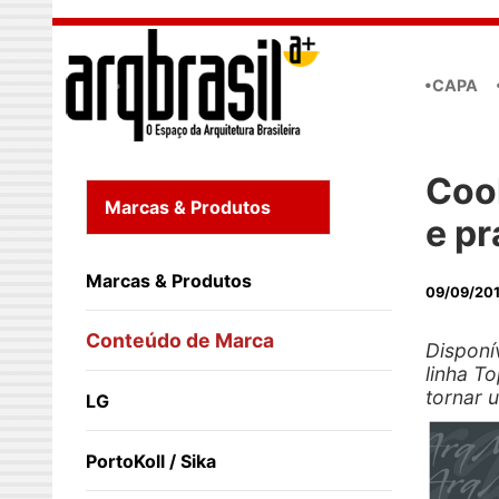
Skip to main content
•CAPA
Cook
Marcas & Produtos
e pr
Marcas & Produtos
09/09/20
Conteúdo de Marca
Disponí
linha T
tornar 
LG
PortoKoll / Sika