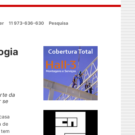
er
11 973-636-630
Pesquisa
ogia
rte da
 se
casa
a de
 tem