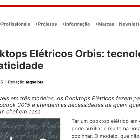
•Profissionais
+Projetos
+Informação
+Marcas
Newslett
tops Elétricos Orbis: tecnol
aticidade
15
Redação
arqselma
veis em três modelos, os Cooktops Elétricos fazem pa
opcook 2015 e atendem as necessidades de quem quer
um chef em casa
Ter um cooktop elétrico em 
pode auxiliar e muito na hor
cozinhar. O modelo, que não