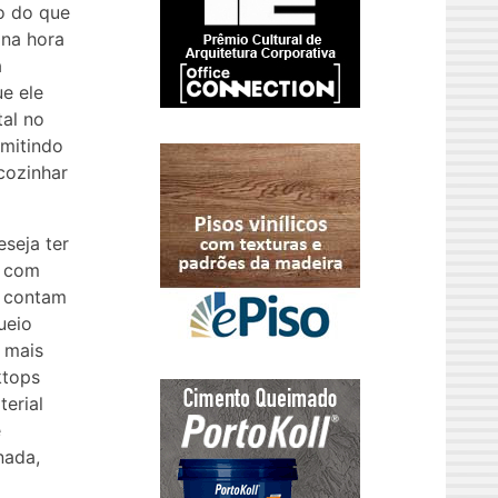
o do que
 na hora
a
e ele
al no
rmitindo
 cozinhar
seja ter
s com
, contam
ueio
 mais
ktops
erial
e
nada,