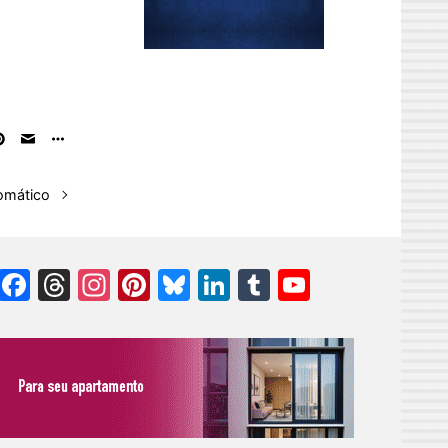
omático
Facebook
Threads
Instagram
Pinterest
Bluesky
LinkedIn
Tumblr
YouTube
Channel