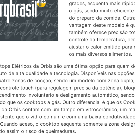
grades, esquenta mais rápid
o gás, sendo muito eficiente
do preparo da comida. Outr
vantagem deste modelo é qu
também oferece precisão tot
controle da temperatura, pe
ajustar o calor emitido para
os mais diversos alimentos.
ops Elétricos da Orbis são uma ótima opção para quem de
to de alta qualidade e tecnologia. Disponíveis nas opçõe
quatro zonas de cocção, sendo um modelo com zona dupla
ontrole touch (para regulagem precisa da potência), bloq
cendimento involuntário e desligamento automático, sendo
do que os cooktops a gás. Outro diferencial é que os Coo
s da Orbis contam com um tampo em vitrocerâmico, um mat
istente que o vidro comum e com uma baixa condutividad
 Quando aceso, o cooktop esquenta somente a zona desig
do assim o risco de queimaduras.