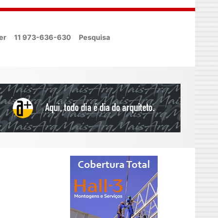
er
11 973-636-630
Pesquisa