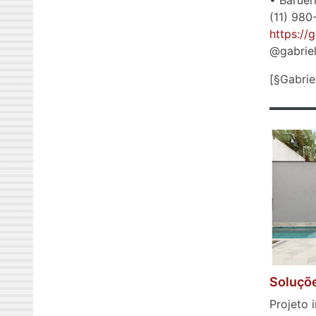
• Baruer
(11) 980
https://
@gabriel
[§Gabrie
Soluçõe
Projeto 