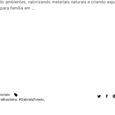
do ambientes, valorizando materiais naturais e criando es
 para família em ...
sionais
aBrasileira
,
#GabrielaToledo
,