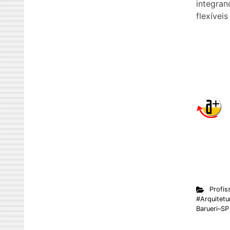
integran
flexíveis
Profis
#Arquitetur
Barueri–SP