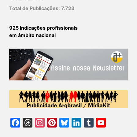
Total de Publicações:
7.723
925 Indicações profissionais
em âmbito nacional
Facebook
Threads
Instagram
Pinterest
Bluesky
LinkedIn
Tumblr
YouTu
Chann