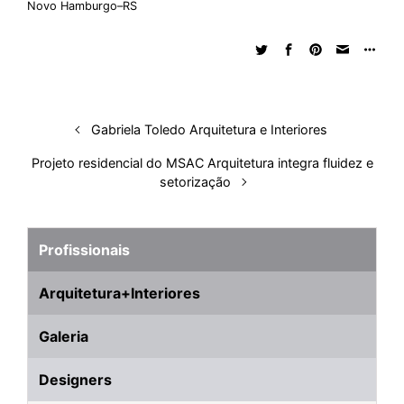
Novo Hamburgo–RS
e
b
s
i
a
e
s
l
e
d
o
A
t
d
r
k
r
I
o
p
s
e
y
n
k
p
s
t
Gabriela Toledo Arquitetura e Interiores
Projeto residencial do MSAC Arquitetura integra fluidez e
setorização
Profissionais
Arquitetura+Interiores
Galeria
Designers