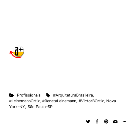
Profissionais
#ArquiteturaBrasileira
,
#LeinemannOrtiz
,
#RenataLeinemann
,
#VictorBOrtiz
,
Nova
York–NY
,
São Paulo–SP