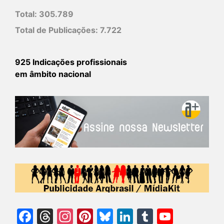
Total:
305.789
Total de Publicações:
7.722
925 Indicações profissionais
em âmbito nacional
Facebook
Threads
Instagram
Pinterest
Bluesky
LinkedIn
Tumblr
YouTu