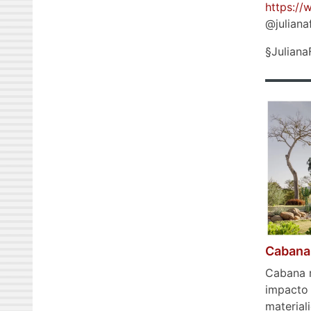
https://
@juliana
§Juliana
Cabana 
Cabana m
impacto 
materiali