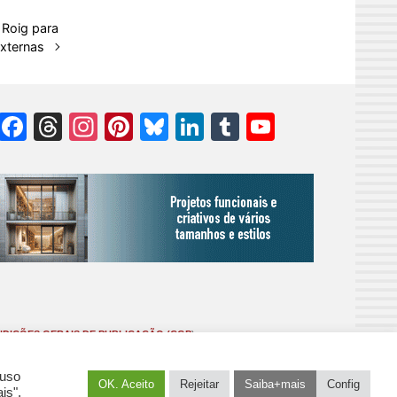
 Roig para
externas
Facebook
Threads
Instagram
Pinterest
Bluesky
LinkedIn
Tumblr
YouTube
Channel
DIÇÕES GERAIS DE PUBLICAÇÃO (CGP
)
 uso
OK. Aceito
Rejeitar
Saiba+mais
Config
is".