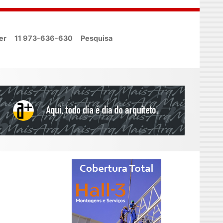
er
11 973-636-630
Pesquisa