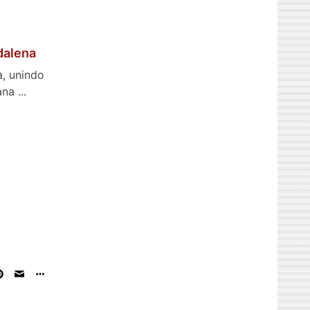
dalena
a, unindo
a ...