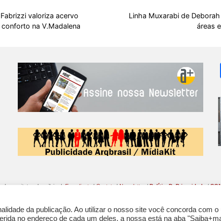
 Fabrizzi valoriza acervo
Linha Muxarabi de Deborah
 conforto na V.Madalena
áreas 
o da arquitetura brasileira |
Expediente
|
Contato
|
Newsletter
/
PolíticaDePrivacidade
/
CON
lidade da publicação. Ao utilizar o nosso site você concorda com o
nferida no endereço de cada um deles, a nossa está na aba "Saiba+ma