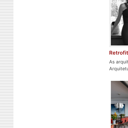
Retrofi
As arqui
Arquitet