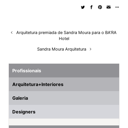
I
o
p
s
e
y
n
k
p
s
t
Arquitetura premiada de Sandra Moura para o BA’RA
Hotel
Sandra Moura Arquitetura
Profissionais
Arquitetura+Interiores
Galeria
Designers