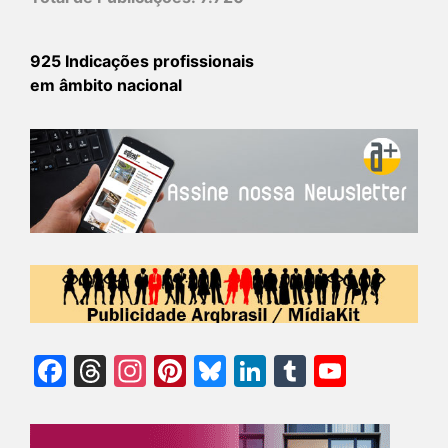
925 Indicações profissionais
em âmbito nacional
Facebook
Threads
Instagram
Pinterest
Bluesky
LinkedIn
Tumblr
YouTu
Chann