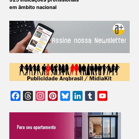
em âmbito nacional
Facebook
Threads
Instagram
Pinterest
Bluesky
LinkedIn
Tumblr
YouTu
Chann