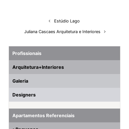
I
o
p
s
e
y
n
k
p
s
Estúdio Lago
t
Juliana Cascaes Arquitetura e Interiores
Profissionais
Arquitetura+Interiores
Galeria
Designers
Apartamentos Referenciais