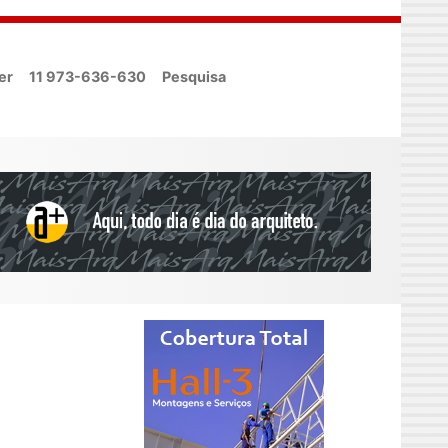
er
11 973-636-630
Pesquisa