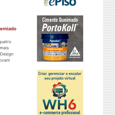
remiado
quatro
 mais
 Design
ovani