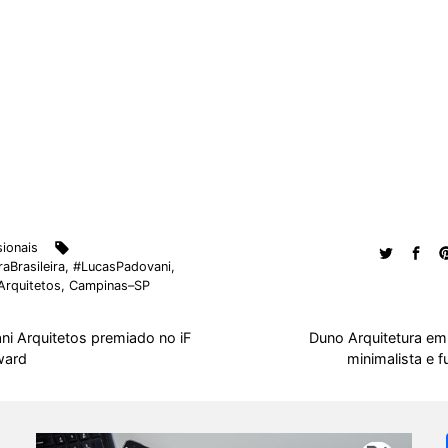
sionais
aBrasileira
,
#LucasPadovani
,
Arquitetos
,
Campinas–SP
ni Arquitetos premiado no iF
Duno Arquitetura em 
ward
minimalista e f