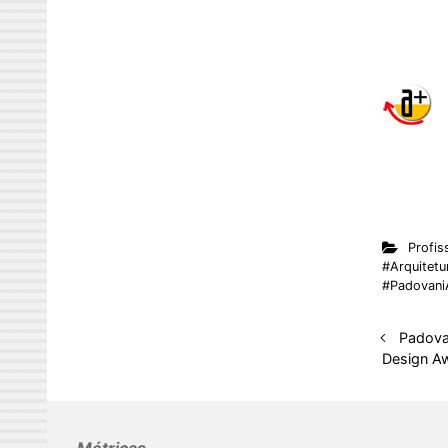
Profis
#Arquitetur
#Padovani
Padova
Design A
Métricas