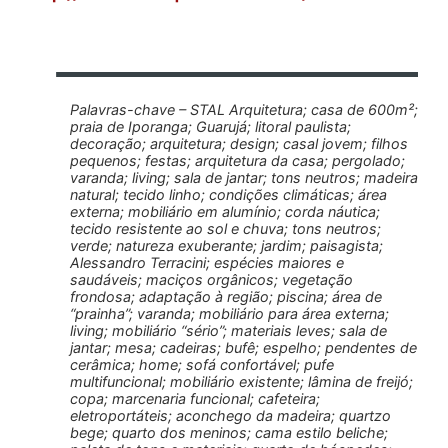
Palavras-chave – STAL Arquitetura; casa de 600m²;
praia de Iporanga; Guarujá; litoral paulista;
decoração; arquitetura; design; casal jovem; filhos
pequenos; festas; arquitetura da casa; pergolado;
varanda; living; sala de jantar; tons neutros; madeira
natural; tecido linho; condições climáticas; área
externa; mobiliário em alumínio; corda náutica;
tecido resistente ao sol e chuva; tons neutros;
verde; natureza exuberante; jardim; paisagista;
Alessandro Terracini; espécies maiores e
saudáveis; maciços orgânicos; vegetação
frondosa; adaptação à região; piscina; área de
“prainha”; varanda; mobiliário para área externa;
living; mobiliário “sério”; materiais leves; sala de
jantar; mesa; cadeiras; bufê; espelho; pendentes de
cerâmica; home; sofá confortável; pufe
multifuncional; mobiliário existente; lâmina de freijó;
copa; marcenaria funcional; cafeteira;
eletroportáteis; aconchego da madeira; quartzo
bege; quarto dos meninos; cama estilo beliche;