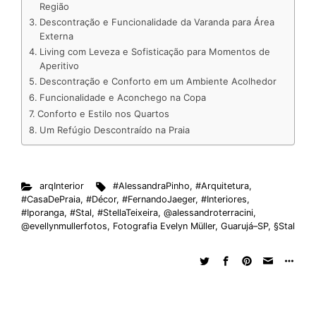
Região
d
o
A
t
d
r
k
r
Descontração e Funcionalidade da Varanda para Área
I
o
p
s
e
y
Externa
n
k
p
s
Living com Leveza e Sofisticação para Momentos de
Aperitivo
t
Descontração e Conforto em um Ambiente Acolhedor
Funcionalidade e Aconchego na Copa
Conforto e Estilo nos Quartos
Um Refúgio Descontraído na Praia
arqInterior
#AlessandraPinho
,
#Arquitetura
,
#CasaDePraia
,
#Décor
,
#FernandoJaeger
,
#Interiores
,
#Iporanga
,
#Stal
,
#StellaTeixeira
,
@alessandroterracini
,
@evellynmullerfotos
,
Fotografia Evelyn Müller
,
Guarujá–SP
,
§Stal