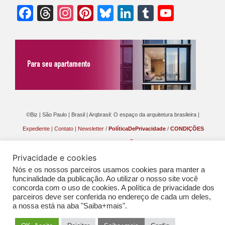
Facebook
Threads
Instagram
Pinterest
Bluesky
LinkedIn
Tumblr
YouTu
Chann
©Biz | São Paulo | Brasil | Arqbrasil: O espaço da arquitetura brasileira |
Expediente
|
Contato
|
Newsletter
/
PolíticaDePrivacidade
/
CONDIÇÕES
GERAIS DE PUBLICAÇÃO (CGP
)
Privacidade e cookies
Nós e os nossos parceiros usamos cookies para manter a
funcinalidade da publicação. Ao utilizar o nosso site você
concorda com o uso de cookies. A política de privacidade dos
parceiros deve ser conferida no endereço de cada um deles,
a nossa está na aba "Saiba+mais".