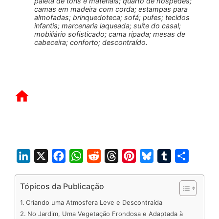
paleta de tons e materiais; quarto de hóspedes;
camas em madeira com corda; estampas para
almofadas; brinquedoteca; sofá; pufes; tecidos
infantis; marcenaria laqueada; suíte do casal;
mobiliário sofisticado; cama ripada; mesas de
cabeceira; conforto; descontraído.
L
X
F
W
R
T
P
B
T
S
i
a
h
e
h
i
l
u
h
n
c
a
d
r
n
u
m
a
Tópicos da Publicação
k
e
t
d
e
t
e
b
r
Criando uma Atmosfera Leve e Descontraída
e
b
s
i
a
e
s
l
e
No Jardim, Uma Vegetação Frondosa e Adaptada à