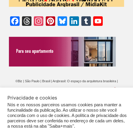
Facebook
Threads
Instagram
Pinterest
Bluesky
LinkedIn
Tumblr
YouTu
Chann
©Biz | São Paulo | Brasil | Arqbrasil: O espaço da arquitetura brasileira |
Expediente
|
Contato
|
Newsletter
/
PolíticaDePrivacidade
/
CONDIÇÕES
Privacidade e cookies
GERAIS DE PUBLICAÇÃO (CGP
)
Nós e os nossos parceiros usamos cookies para manter a
funcinalidade da publicação. Ao utilizar o nosso site você
concorda com o uso de cookies. A política de privacidade dos
parceiros deve ser conferida no endereço de cada um deles,
a nossa está na aba "Saiba+mais".