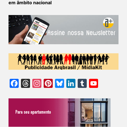
em âmbito nacional
Facebook
Threads
Instagram
Pinterest
Bluesky
LinkedIn
Tumblr
YouTu
Chann