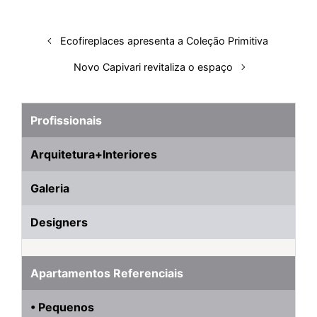
n
k
p
s
t
Ecofireplaces apresenta a Coleção Primitiva
Novo Capivari revitaliza o espaço
Profissionais
Arquitetura+Interiores
Galeria
Designers
Apartamentos Referenciais
• Pequenos