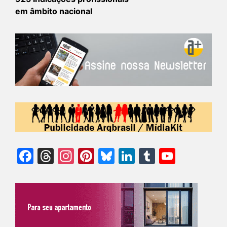
em âmbito nacional
Facebook
Threads
Instagram
Pinterest
Bluesky
LinkedIn
Tumblr
YouTu
Chann