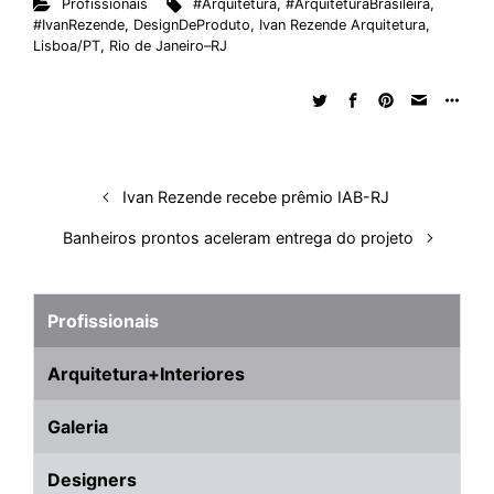
Profissionais
#Arquitetura
,
#ArquiteturaBrasileira
,
k
e
t
d
e
t
e
b
r
#IvanRezende
,
DesignDeProduto
,
Ivan Rezende Arquitetura
,
e
b
s
i
a
e
s
l
e
Lisboa/PT
,
Rio de Janeiro–RJ
d
o
A
t
d
r
k
r
I
o
p
s
e
y
n
k
p
s
t
Ivan Rezende recebe prêmio IAB-RJ
Banheiros prontos aceleram entrega do projeto
Profissionais
Arquitetura+Interiores
Galeria
Designers