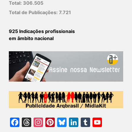
Total:
306.505
Total de Publicações:
7.721
925 Indicações profissionais
em âmbito nacional
Facebook
Threads
Instagram
Pinterest
Bluesky
LinkedIn
Tumblr
YouTu
Chann