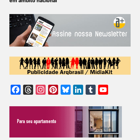
em âmbito nacional
Facebook
Threads
Instagram
Pinterest
Bluesky
LinkedIn
Tumblr
YouTu
Chann