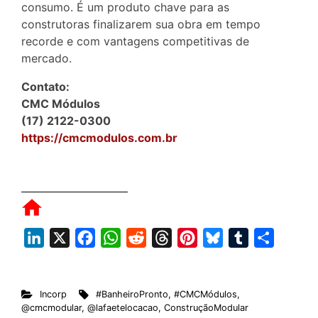
consumo. É um produto chave para as
construtoras finalizarem sua obra em tempo
recorde e com vantagens competitivas de
mercado.
Contato:
CMC Módulos
(17) 2122-0300
https://cmcmodulos.com.br
L
X
F
W
R
T
P
B
T
S
i
a
h
e
h
i
l
u
h
n
c
a
d
r
n
u
m
a
Incorp
#BanheiroPronto
,
#CMCMódulos
,
k
e
t
d
e
t
e
b
r
@cmcmodular
,
@lafaetelocacao
,
ConstruçãoModular
e
b
s
i
a
e
s
l
e