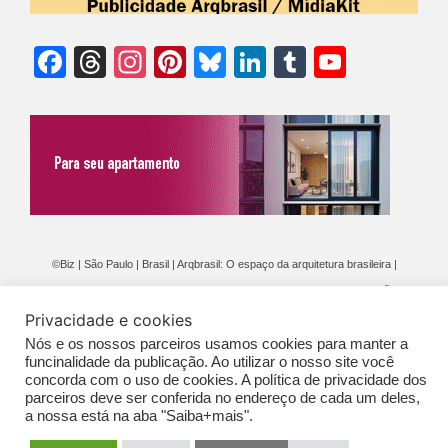
Facebook
Threads
Instagram
Pinterest
Bluesky
LinkedIn
Tumblr
YouTu
Chann
©Biz | São Paulo | Brasil | Arqbrasil: O espaço da arquitetura brasileira |
Expediente
|
Contato
|
Newsletter
/
PolíticaDePrivacidade
/
CONDIÇÕES
Privacidade e cookies
GERAIS DE PUBLICAÇÃO (CGP
)
Nós e os nossos parceiros usamos cookies para manter a
funcinalidade da publicação. Ao utilizar o nosso site você
concorda com o uso de cookies. A política de privacidade dos
parceiros deve ser conferida no endereço de cada um deles,
a nossa está na aba "Saiba+mais".