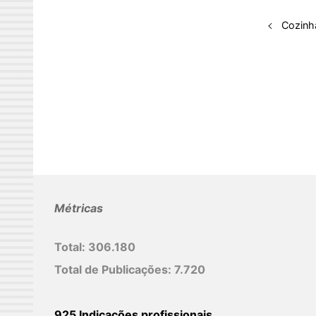
d
I
Cozinha
n
Métricas
Total:
306.180
Total de Publicações:
7.720
925 Indicações profissionais