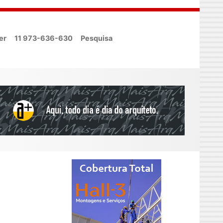
er
11 973-636-630
Pesquisa