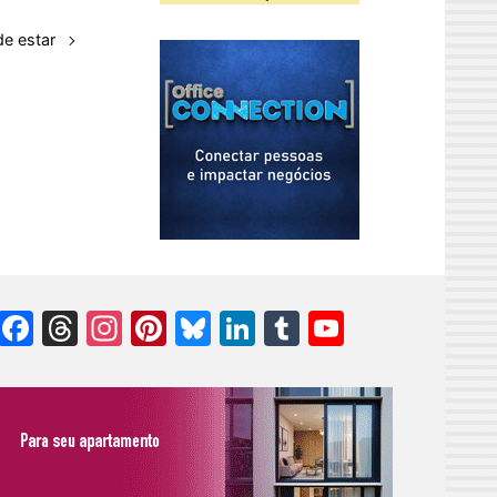
de estar
Facebook
Threads
Instagram
Pinterest
Bluesky
LinkedIn
Tumblr
YouTube
Channel