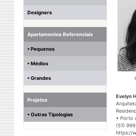
Designers
Apartamentos Referenciais
• Pequenos
• Médios
• Grandes
Evelyn H
Projetos
Arquitet
Residenc
• Outras Tipologias
• Porto 
(51) 99
https://