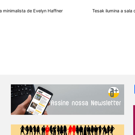
o
A
t
d
r
k
r
o
p
s
e
y
 minimalista de Evelyn Haffner
Tesak ilumina a sala 
k
p
s
t