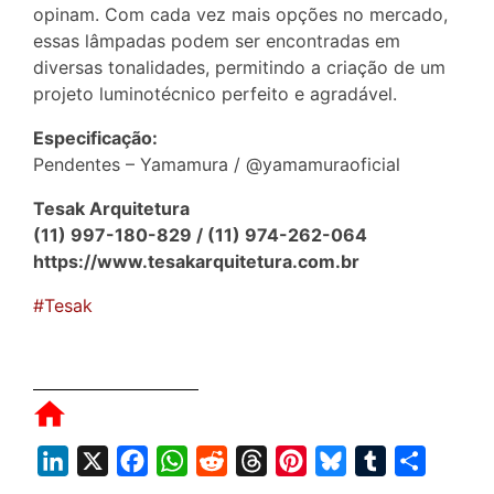
opinam. Com cada vez mais opções no mercado,
essas lâmpadas podem ser encontradas em
diversas tonalidades, permitindo a criação de um
projeto luminotécnico perfeito e agradável.
Especificação:
Pendentes – Yamamura / @yamamuraoficial
Tesak Arquitetura
(11) 997-180-829 / (11) 974-262-064
https://www.tesakarquitetura.com.br
#Tesak
L
X
F
W
R
T
P
B
T
S
i
a
h
e
h
i
l
u
h