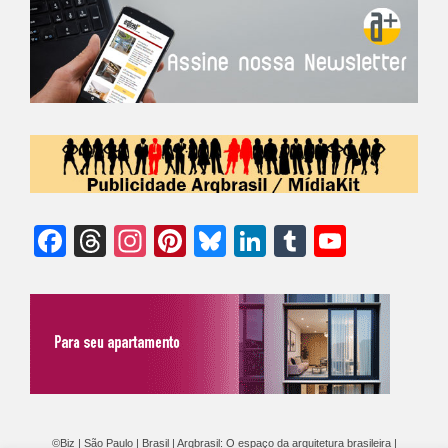
Facebook
Threads
Instagram
Pinterest
Bluesky
LinkedIn
Tumblr
YouTu
Chann
©Biz | São Paulo | Brasil | Arqbrasil: O espaço da arquitetura brasileira |