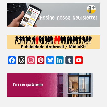
Facebook
Threads
Instagram
Pinterest
Bluesky
LinkedIn
Tumblr
YouTu
Chann