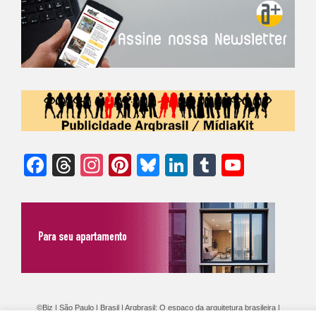
Facebook
Threads
Instagram
Pinterest
Bluesky
LinkedIn
Tumblr
YouTu
Chann
©Biz | São Paulo | Brasil | Arqbrasil: O espaço da arquitetura brasileira |