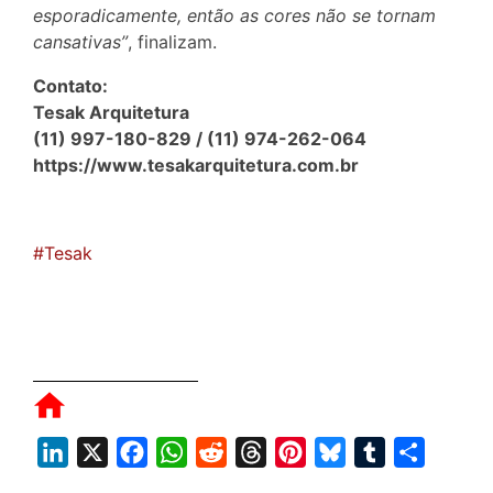
esporadicamente, então as cores não se tornam
cansativas”
, finalizam.
Contato:
Tesak Arquitetura
(11) 997-180-829 / (11) 974-262-064
https://www.tesakarquitetura.com.br
#Tesak
L
X
F
W
R
T
P
B
T
S
i
a
h
e
h
i
l
u
h