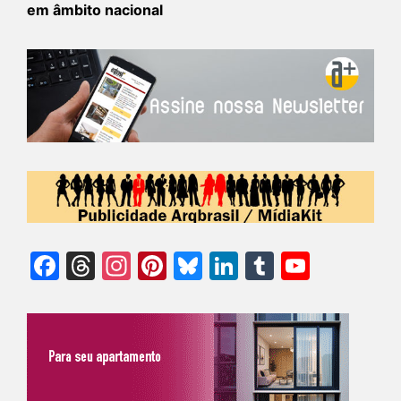
em âmbito nacional
Facebook
Threads
Instagram
Pinterest
Bluesky
LinkedIn
Tumblr
YouTu
Chann