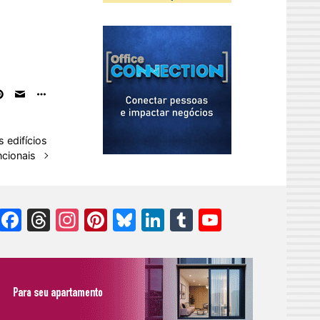
 edifícios
ncionais
Facebook
Threads
Instagram
Pinterest
Bluesky
LinkedIn
Tumblr
YouTube
Channel