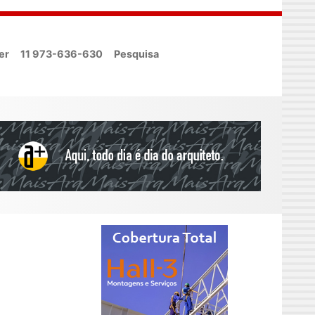
er
11 973-636-630
Pesquisa