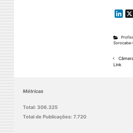
L
i
n
Profis
k
Sorocaba–
e
d
Câmera
I
Link
n
Métricas
Total:
306.325
Total de Publicações:
7.720