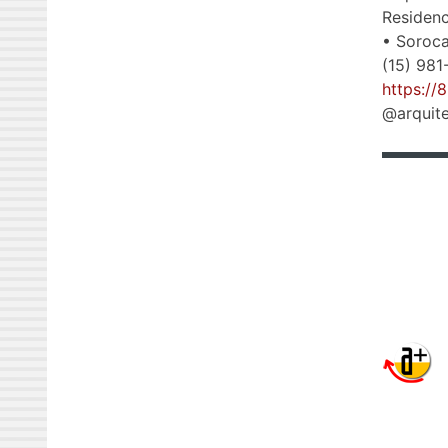
Residenc
• Soroc
(15) 98
https://
@arquit