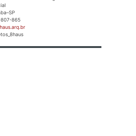
ial
aba–SP
1-807-865
8haus.arq.br
etos_8haus