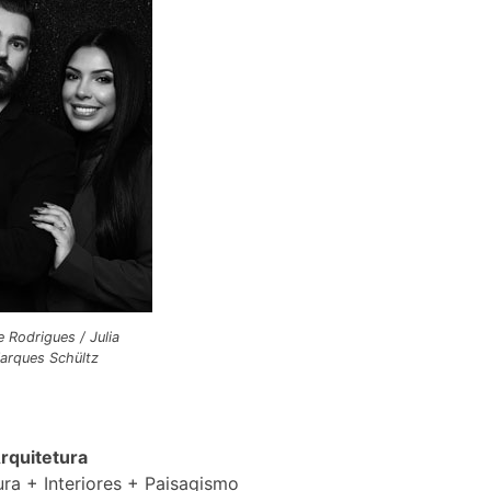
e Rodrigues / Julia
arques Schültz
rquitetura
ura + Interiores + Paisagismo