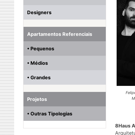
Designers
Apartamentos Referenciais
• Pequenos
• Médios
• Grandes
Felip
M
Projetos
• Outras Tipologias
8Haus A
Arquitet