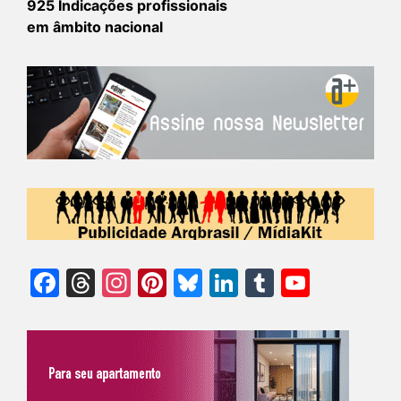
925 Indicações profissionais
em âmbito nacional
Facebook
Threads
Instagram
Pinterest
Bluesky
LinkedIn
Tumblr
YouTu
Chann