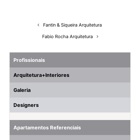
I
o
p
s
e
y
n
k
p
s
t
Fantin & Siqueira Arquitetura
Fabio Rocha Arquitetura
Profissionais
Arquitetura+Interiores
Galeria
Designers
Apartamentos Referenciais