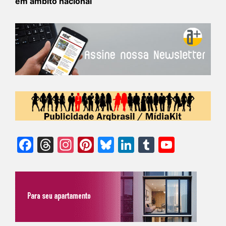
em âmbito nacional
Facebook
Threads
Instagram
Pinterest
Bluesky
LinkedIn
Tumblr
YouTu
Chann