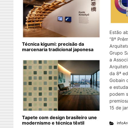
Estão ab
“8º Prêm
Técnica kigumi: precisão da
Arquite
marcenaria tradicional japonesa
Grupo S
a Associ
Arquite
da 8ª ed
Gobain d
e estuda
podem se
premios
15 de ja
Tapete com design brasileiro une
modernismo e técnica têxtil
infoAr