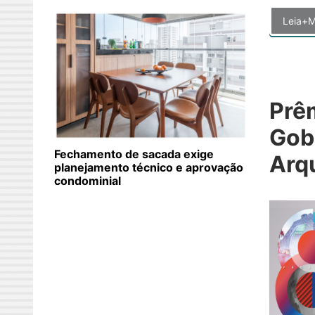
Leia+M
Prê
Gob
Fechamento de sacada exige
Arq
planejamento técnico e aprovação
condominial