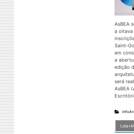
AsBEA s
a oitava
inscriçõ
Saint-Go
em const
a abertu
edição 
arquitet
será rea
AsBEA (A
Escritór
infoAr
Leia+M