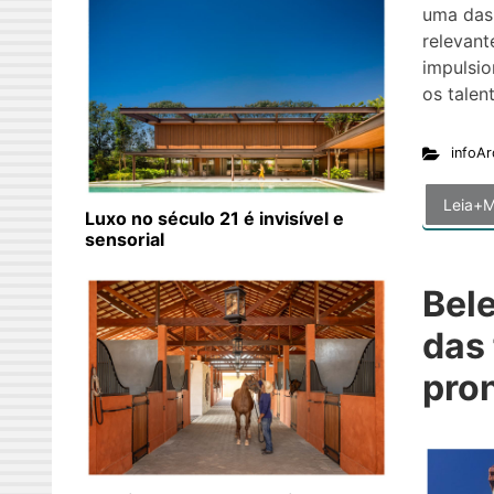
uma das
relevant
impulsio
os talen
infoAr
Leia+M
Luxo no século 21 é invisível e
sensorial
Bele
das
pro