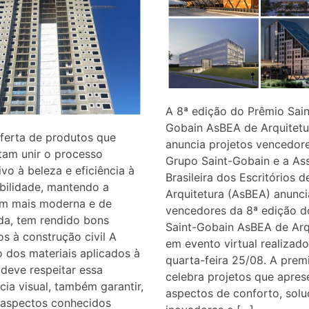
A 8ª edição do Prêmio Sain
Gobain AsBEA de Arquitetu
ferta de produtos que
anuncia projetos vencedor
itam unir o processo
Grupo Saint-Gobain e a As
ivo à beleza e eficiência à
Brasileira dos Escritórios d
bilidade, mantendo a
Arquitetura (AsBEA) anunc
m mais moderna e de
vencedores da 8ª edição d
da, tem rendido bons
Saint-Gobain AsBEA de Arqu
os à construção civil A
em evento virtual realizado
 dos materiais aplicados à
quarta-feira 25/08. A prem
deve respeitar essa
celebra projetos que apre
cia visual, também garantir,
aspectos de conforto, sol
 aspectos conhecidos