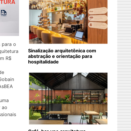
s para o
Sinalização arquitetônica com
uitetura
abstração e orientação para
om R$
hospitalidade
de
Gobain
 AsBEA
 uma
r ao
ssionais