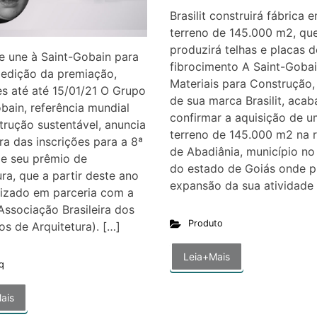
Brasilit construirá fábrica 
terreno de 145.000 m2, qu
produzirá telhas e placas d
e une à Saint-Gobain para
fibrocimento A Saint-Goba
 edição da premiação,
Materiais para Construção,
es até até 15/01/21 O Grupo
de sua marca Brasilit, acab
bain, referência mundial
confirmar a aquisição de u
rução sustentável, anuncia
terreno de 145.000 m2 na 
ra das inscrições para a 8ª
de Abadiânia, município no 
de seu prêmio de
do estado de Goiás onde p
ura, que a partir deste ano
expansão da sua atividade
lizado em parceria com a
ssociação Brasileira dos
Produto
ios de Arquitetura). […]
Leia+Mais
q
ais