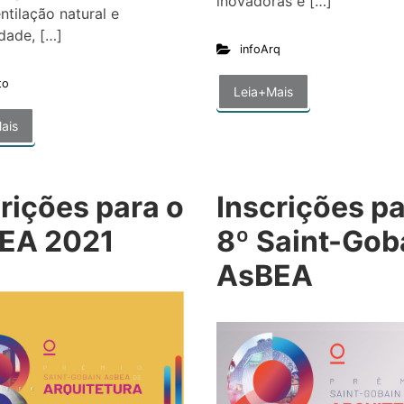
inovadoras e […]
tilação natural e
dade, […]
infoArq
to
Leia+Mais
ais
rições para o
Inscrições pa
EA 2021
8º Saint-Gob
AsBEA