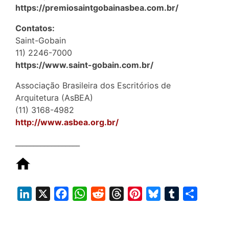
https://premiosaintgobainasbea.com.br/
Contatos:
Saint-Gobain
11) 2246-7000
https://www.saint-gobain.com.br/
Associação Brasileira dos Escritórios de
Arquitetura (AsBEA)
(11) 3168-4982
http://www.asbea.org.br/
__________________
L
X
F
W
R
T
P
B
T
S
i
a
h
e
h
i
l
u
h
n
c
a
d
r
n
u
m
a