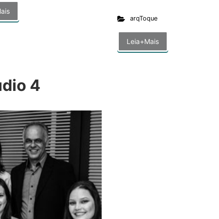
ais
arqToque
Leia+Mais
údio 4