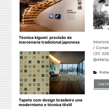
Estúd
Técnica kigumi: precisão da
Interior
marcenaria tradicional japonesa
/ Comer
(31) 328
@e4ar
Profis
Leia+M
Tapete com design brasileiro une
modernismo e técnica têxtil