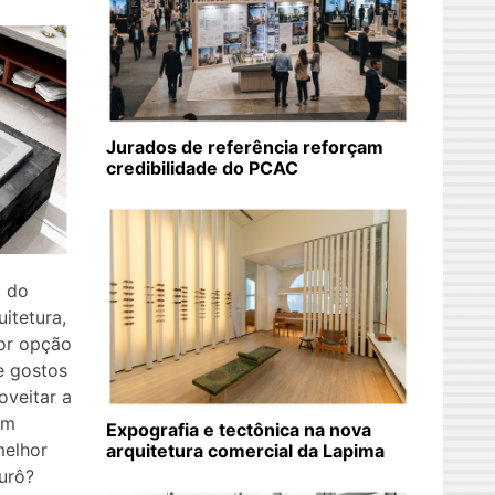
Jurados de referência reforçam
credibilidade do PCAC
, do
itetura,
hor opção
e gostos
oveitar a
om
Expografia e tectônica na nova
melhor
arquitetura comercial da Lapima
urô?