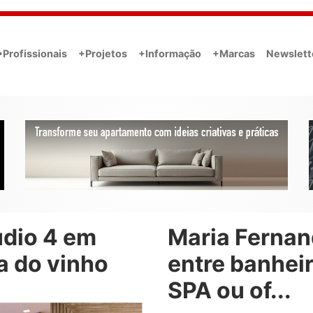
•Profissionais
+Projetos
+Informação
+Marcas
Newslett
údio 4 em
Maria Ferna
a do vinho
entre banheir
SPA ou of...