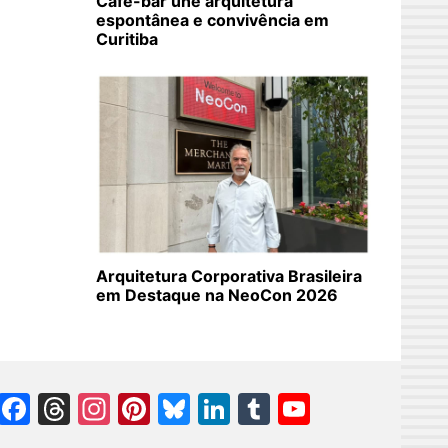
Café-bar une arquitetura
espontânea e convivência em
Curitiba
Arquitetura Corporativa Brasileira
em Destaque na NeoCon 2026
Facebook
Threads
Instagram
Pinterest
Bluesky
LinkedIn
Tumblr
YouTube
Channel