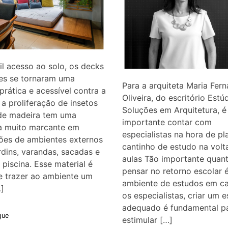
l acesso ao solo, os decks
es se tornaram uma
Para a arquiteta Maria Fer
prática e acessível contra a
Oliveira, do escritório Estú
e a proliferação de insetos
Soluções em Arquitetura, é
de madeira tem uma
importante contar com
a muito marcante em
especialistas na hora de pl
ões de ambientes externos
cantinho de estudo na volt
dins, varandas, sacadas e
aulas Tão importante quan
 piscina. Esse material é
pensar no retorno escolar 
e trazer ao ambiente um
ambiente de estudos em ca
…]
os especialistas, criar um 
adequado é fundamental p
que
estimular […]