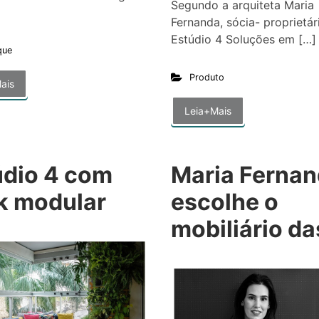
Segundo a arquiteta Maria
]
Fernanda, sócia- proprietár
Estúdio 4 Soluções em […]
que
Produto
ais
Leia+Mais
údio 4 com
Maria Ferna
k modular
escolhe o
mobiliário da