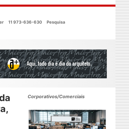
er
11 973-636-630
Pesquisa
nda
Corporativos/Comerciais
a,