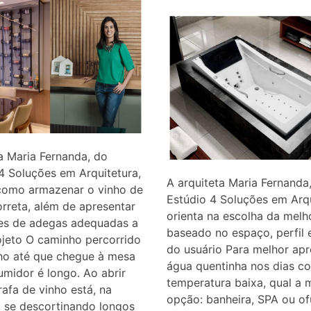
a Maria Fernanda, do
4 Soluções em Arquitetura,
A arquiteta Maria Fernanda
como armazenar o vinho de
Estúdio 4 Soluções em Arqu
rreta, além de apresentar
orienta na escolha da mel
es de adegas adequadas a
baseado no espaço, perfil 
jeto O caminho percorrido
do usuário Para melhor apr
ho até que chegue à mesa
água quentinha nos dias c
midor é longo. Ao abrir
temperatura baixa, qual a 
afa de vinho está, na
opção: banheira, SPA ou of
 se descortinando longos