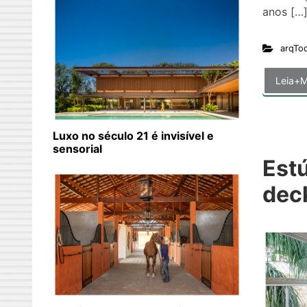
anos […
arqTo
Leia+M
Luxo no século 21 é invisível e
sensorial
Est
dec