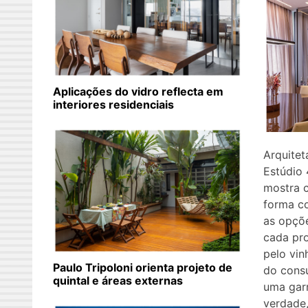
Aplicações do vidro reflecta em
interiores residenciais
Arquitet
Estúdio 
mostra 
forma co
as opçõ
cada pro
pelo vin
Paulo Tripoloni orienta projeto de
do consu
quintal e áreas externas
uma garr
verdade,