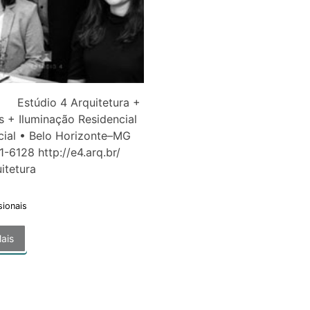
io 4 Arquitetura +
es + Iluminação Residencial
cial • Belo Horizonte–MG
1-6128 http://e4.arq.br/
quitetura
sionais
ais