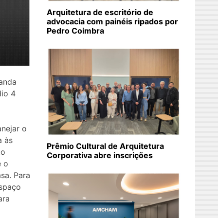
Arquitetura de escritório de
advocacia com painéis ripados por
Pedro Coimbra
nanda
dio 4
anejar o
a às
Prêmio Cultural de Arquitetura
to
Corporativa abre inscrições
é o
sa. Para
espaço
ara