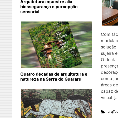
Arquitetura equestre alia
biossegurança e percepção
sensorial
Com fáci
modular
solução 
sujeira 
O deck 
presenç
decoraç
Quatro décadas de arquitetura e
como jar
natureza na Serra do Guararu
áreas de
capaz d
visual [
arqTo